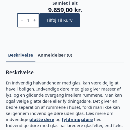
Samlet i alt
9.659,00 kr.
Glasdør4
1½-
Tilføj Til Kurv
dør
antal
Beskrivelse
Anmeldelser (0)
Beskrivelse
En indvendig halvandendør med glas, kan være dejlig at
have i boligen. Indvendige døre med glas giver masser af
lys, og en glidende overgang imellem rummene. Man kan
også vælge glatte døre eller fyldningsdøre. Det giver en
bedre separation af rummene i huset, fordi man ikke kan
se igennem indvendige døre uden glas. Læs mere om
indvendige
glatte døre
og
fyldningsdøre
her.
Indvendige døre med glas har bredere glasfelter, end f.eks.