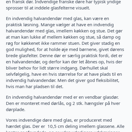
en fransk dør. Indvendige franske døre har typisk yndige
sprosser til at inddele glasfelterne visuelt.
En indvendig halvandendør med glas, kan være en
praktisk løsning. Mange vælger at have en indvendig
halvandendør med glas, imellem køkken og stue. Det gør
at man kan lukke af mellem køkken og stue, så damp og
røg for køkkenet ikke rammer stuen. Det giver stadig en
god mulighed, for at holde øje med børnene, givet dørens
brede glasfelter. Denne dør er særlig praktisk fordi, det er
en halvandendør, og derfor kan der let åbnes op, hvis der
bliver behov for lidt større indgang. Dørhullet skal
selvfølgelig, have en hvis størrelse for at have plads til en
indvendig halvandendør. Men det giver god fleksibilitet,
hvis man har pladsen til det.
En indvendig halvandendør med er en vendbar glasdør.
Den er monteret med dørlås, og 2 stk. hængsler på hver
dørplade.
Vores indvendige døre med glas, er produceret med
hærdet glas. Der er 10,5 cm deling imellem glassene. Alle