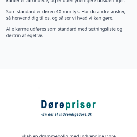
kanter er afrundede, og er uden yderligere udskæringer.
Som standard er døren 40 mm tyk. Har du andre ønsker,
så henvend dig til os, og så ser vi hvad vi kan gøre.
Alle karme udføres som standard med tætningsliste og
dørtrin af egetræ.
Skab en drømmebolig med Indvendige Døre