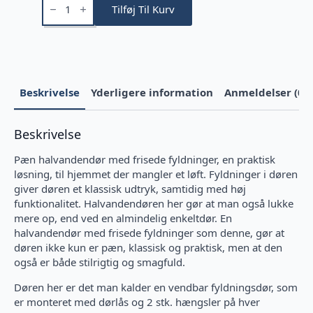
1½-
Tilføj Til Kurv
dør
antal
Beskrivelse
Yderligere information
Anmeldelser (0)
Beskrivelse
Pæn halvandendør med frisede fyldninger, en praktisk
løsning, til hjemmet der mangler et løft. Fyldninger i døren
giver døren et klassisk udtryk, samtidig med høj
funktionalitet. Halvandendøren her gør at man også lukke
mere op, end ved en almindelig enkeltdør. En
halvandendør med frisede fyldninger som denne, gør at
døren ikke kun er pæn, klassisk og praktisk, men at den
også er både stilrigtig og smagfuld.
Døren her er det man kalder en vendbar fyldningsdør, som
er monteret med dørlås og 2 stk. hængsler på hver