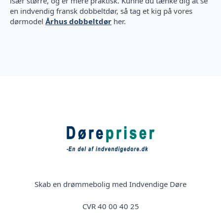
især større, og er mere praktisk. Kunne du tænke dig at se
en indvendig fransk dobbeltdør, så tag et kig på vores
dørmodel
Århus dobbeltdør
her.
Skab en drømmebolig med Indvendige Døre
CVR 40 00 40 25