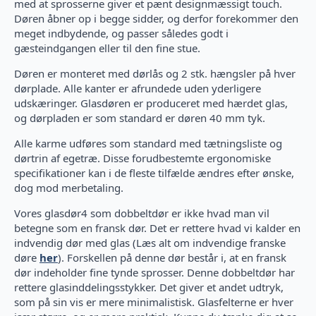
med at sprosserne giver et pænt designmæssigt touch.
Døren åbner op i begge sidder, og derfor forekommer den
meget indbydende, og passer således godt i
gæsteindgangen eller til den fine stue.
Døren er monteret med dørlås og 2 stk. hængsler på hver
dørplade. Alle kanter er afrundede uden yderligere
udskæringer. Glasdøren er produceret med hærdet glas,
og dørpladen er som standard er døren 40 mm tyk.
Alle karme udføres som standard med tætningsliste og
dørtrin af egetræ. Disse forudbestemte ergonomiske
specifikationer kan i de fleste tilfælde ændres efter ønske,
dog mod merbetaling.
Vores glasdør4 som dobbeltdør er ikke hvad man vil
betegne som en fransk dør. Det er rettere hvad vi kalder en
indvendig dør med glas (Læs alt om indvendige franske
døre
her
). Forskellen på denne dør består i, at en fransk
dør indeholder fine tynde sprosser. Denne dobbeltdør har
rettere glasinddelingsstykker. Det giver et andet udtryk,
som på sin vis er mere minimalistisk. Glasfelterne er hver